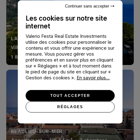
Continuer sans accepter
Les cookies sur notre site
internet
Valerio Festa Real Estate Investments
LA TURBIE
utilise des cookies pour personnaliser le
Villa
• 126.57 m² • 3 chambres
contenu et vous offrir une expérience sur
mesure. Vous pouvez gérer vos
1 895 000 €
préférences et en savoir plus en cliquant
sur « Réglages » et à tout moment dans
le pied de page du site en cliquant sur «
Gestion des cookies ».
En savoir plus...
TOUT ACCEPTER
RÉGLAGES
BEAULIEU-SUR-MER