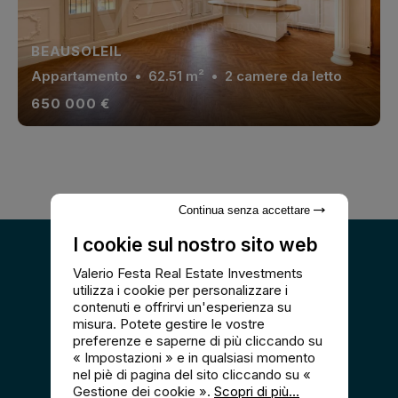
BEAUSOLEIL
Appartamento
• 62.51 m² • 2 camere da letto
650 000 €
Continua senza accettare
I cookie sul nostro sito web
Valerio Festa Real Estate Investments
utilizza i cookie per personalizzare i
contenuti e offrirvi un'esperienza su
misura. Potete gestire le vostre
preferenze e saperne di più cliccando su
« Impostazioni » e in qualsiasi momento
Believe. Invest. Succeed.
nel piè di pagina del sito cliccando su «
Gestione dei cookie ».
Scopri di più...